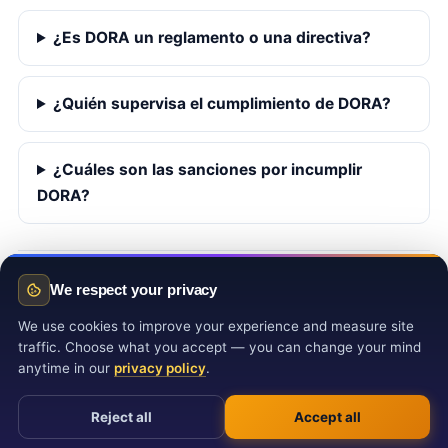
¿Es DORA un reglamento o una directiva?
¿Quién supervisa el cumplimiento de DORA?
¿Cuáles son las sanciones por incumplir
DORA?
Esta página es una ayuda profesional, no asesoramiento jurídico. ·
Versión
We respect your privacy
en inglés
We use cookies to improve your experience and measure site
traffic. Choose what you accept — you can change your mind
anytime in our
privacy policy
.
© 2026
regulation-dora.eu
·
Qué es DORA
·
Registro de
Reject all
Accept all
información
·
Privacidad